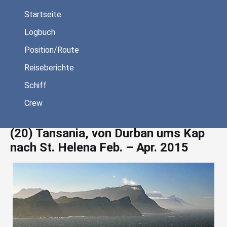
Startseite
Logbuch
Position/Route
Reiseberichte
Schiff
Startseite
/
Reiseberichte
/
(20) Tansania, von Durban ums Kap
drucken
nach St. Helena Feb. – Apr. 2015
Crew
(20) Tansania, von Durban ums Kap
nach St. Helena Feb. – Apr. 2015