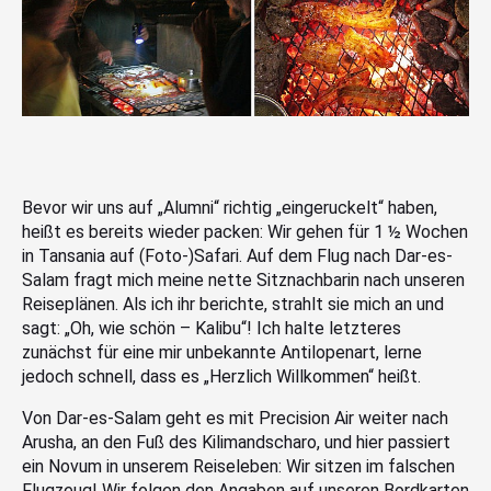
Bevor wir uns auf „Alumni“ richtig „eingeruckelt“ haben,
heißt es bereits wieder packen: Wir gehen für 1 ½ Wochen
in Tansania auf (Foto-)Safari. Auf dem Flug nach Dar-es-
Salam fragt mich meine nette Sitznachbarin nach unseren
Reiseplänen. Als ich ihr berichte, strahlt sie mich an und
sagt: „Oh, wie schön – Kalibu“! Ich halte letzteres
zunächst für eine mir unbekannte Antilopenart, lerne
jedoch schnell, dass es „Herzlich Willkommen“ heißt.
Von Dar-es-Salam geht es mit Precision Air weiter nach
Arusha, an den Fuß des Kilimandscharo, und hier passiert
ein Novum in unserem Reiseleben: Wir sitzen im falschen
Flugzeug! Wir folgen den Angaben auf unseren Bordkarten