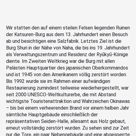
Wir statten den auf einem steilen Felsen liegenden Ruinen
der Katsuren-Burg aus dem 13. Jahrhundert einen Besuch
ab und besichtigen eine Salzfabrik. Letztes Ziel ist die
Burg Shuri in der Nähe von Naha, die bis ins 19. Jahrhundert
als Verwaltungszentrum und Residenz der Ryūkyū-Könige
diente. Im Zweiten Weltkrieg war die Burg mit allen
Palästen Hauptquartier des japanischen Oberkommandos
und ist 1945 von den Amerikanern völlig zerstört worden.
Bis 1992 wurde sie im Rahmen einer aufwändigen
Restaurierung zumindest teilweise wiederhergestellt, war
seit 2000 UNESCO-Weltkulturerbe, die mit Abstand
wichtigste Touristenattraktion und Wahrzeichen Okinawas
– bis bei einem verheerenden Brand vor einem halben Jahr
sämtliche Hauptgebäude einschließlich der
repräsentativen Seiden-Halle, allesamt aus Holz gebaut,
erneut vollständig zerstört wurden. Zu sehen sind zur Zeit
nur die Tore, ein paar Nebengebäude und eine abgesperrte