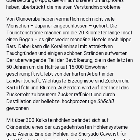
Übersetzungs-Apps, die wir auf unseren Smartphones
haben, überbrückt die meisten Verständnisprobleme.
Von Okinoerabu haben vermutlich noch nicht viele
Menschen – Japaner eingeschlossen – gehört. Die
Touristenströme machen um die 20 Kilometer lange Insel
einen Bogen – es gibt weder mondäne Hotels noch hippe
Bars. Dabei kann die Koralleninsel mit attraktiven
Tauchgründen und einigen schönen Stränden aufwarten.
Der überwiegende Teil der Bevölkerung, die in den letzten
50 Jahren um die Hälfte auf 15.000 Einwohner
geschrumpft ist, lebt von der harten Arbeit in der
Landwirtschaft. Wichtigste Erzeugnisse sind Zuckerrohr,
Kartoffeln und Blumen. Außerdem wird auf der Insel das
Zuckerrohr zu braunem Zucker raffiniert und durch
Destillation der beliebte, hochprozentige
Shōchū
gewonnen.
Mit über 300 Kalksteinhöhlen befindet sich auf
Okinoerabu eines der ausgedehntesten Höhlensysteme
ganz Asiens. Eine der Höhlen, die Shuryudo Cave, ist für