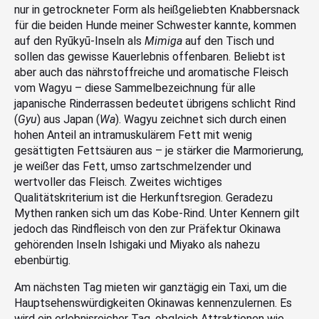
nur in getrockneter Form als heißgeliebten Knabbersnack
für die beiden Hunde meiner Schwester kannte, kommen
auf den Ryūkyū-Inseln als
Mimiga
auf den Tisch und
sollen das gewisse Kauerlebnis offenbaren. Beliebt ist
aber auch das nährstoffreiche und aromatische Fleisch
vom Wagyu – diese Sammelbezeichnung für alle
japanische Rinderrassen bedeutet übrigens schlicht Rind
(
Gyu
) aus Japan (
Wa
). Wagyu zeichnet sich durch einen
hohen Anteil an intramuskulärem Fett mit wenig
gesättigten Fettsäuren aus – je stärker die Marmorierung,
je weißer das Fett, umso zartschmelzender und
wertvoller das Fleisch. Zweites wichtiges
Qualitätskriterium ist die Herkunftsregion. Geradezu
Mythen ranken sich um das Kobe-Rind. Unter Kennern gilt
jedoch das Rindfleisch von den zur Präfektur Okinawa
gehörenden Inseln Ishigaki und Miyako als nahezu
ebenbürtig.
Am nächsten Tag mieten wir ganztägig ein Taxi, um die
Hauptsehenswürdigkeiten Okinawas kennenzulernen. Es
wird ein erlebnisreicher Tag, obgleich Attraktionen wie