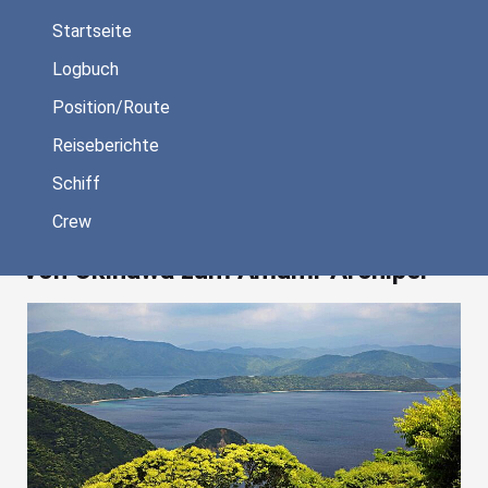
Startseite
Logbuch
Position/Route
Reiseberichte
Schiff
Startseite
/
Logbuch
/
Von Okinawa zum Amami-Archipel
drucken
Crew
Von Okinawa zum Amami-Archipel