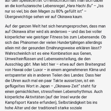
auf den Speisezettel. Offensichtlich hält man sich dabei
an die konfuzianische Lebensregel „
Hara Hachi Bu
“ – „Iss
nur so viel, bis dein Magen zu 80% gefüllt ist“ –
Übergewichtige sehen wir auf Okinawa kaum.
Auf der ganzen Welt hat sich herumgesprochen, dass man
auf Okinawa älter wird als anderswo – und das bei voller
körperlicher wie geistiger Fitness bis zum Lebensende. Ob
sich das Phänomen der vielen Hundertjährigen allerdings
allein mit der gesunden Ernährungsweise erklären lässt?
Wahrscheinlich ist es eine Kombination aus Genen,
Umwelteinflüssen und Lebenseinstellung, die den
Ausschlag gibt. Man lebt hier – etwa auf dem Breitengrad
von Hawaii oder Luxor – in einem angenehmeren Klima und
entspannter als in anderen Teilen des Landes: Dass hier
die Uhren auch mal ein paar Takte aussetzen, ist ein
geflügeltes Wort in Japan – „Okinawa-Zeit“ steht für
einen gemächlichen, stressfreien Lebensrhythmus. Auch
körperliche Aktivitäten (auf der Insel wurde der
Kampfsport Karate erfunden), Selbständigkeit bis ins
hohe Alter und der traditionell starke soziale