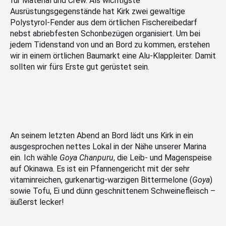
für Material und Crew. Als wichtigste
Ausrüstungsgegenstände hat Kirk zwei gewaltige
Polystyrol-Fender aus dem örtlichen Fischereibedarf
nebst abriebfesten Schonbezügen organisiert. Um bei
jedem Tidenstand von und an Bord zu kommen, erstehen
wir in einem örtlichen Baumarkt eine Alu-Klappleiter. Damit
sollten wir fürs Erste gut gerüstet sein.
An seinem letzten Abend an Bord lädt uns Kirk in ein
ausgesprochen nettes Lokal in der Nähe unserer Marina
ein. Ich wähle
Goya Chanpuru
, die Leib- und Magenspeise
auf Okinawa. Es ist ein Pfannengericht mit der sehr
vitaminreichen, gurkenartig-warzigen Bittermelone (
Goya
)
sowie Tofu, Ei und dünn geschnittenem Schweinefleisch –
äußerst lecker!