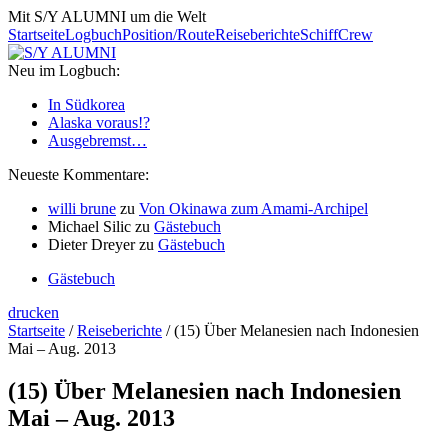
Mit S/Y ALUMNI um die Welt
Startseite
Logbuch
Position/Route
Reiseberichte
Schiff
Crew
Neu im Logbuch:
In Südkorea
Alaska voraus!?
Ausgebremst…
Neueste Kommentare:
willi brune
zu
Von Okinawa zum Amami-Archipel
Michael Silic
zu
Gästebuch
Dieter Dreyer
zu
Gästebuch
Gästebuch
drucken
Startseite
/
Reiseberichte
/
(15) Über Melanesien nach Indonesien
Mai – Aug. 2013
(15) Über Melanesien nach Indonesien
Mai – Aug. 2013