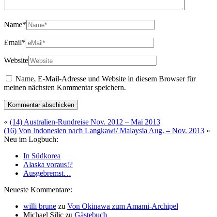
Name
*
Email
*
Website
Name, E-Mail-Adresse und Website in diesem Browser für
meinen nächsten Kommentar speichern.
Beitrags-
«
(14) Australien-Rundreise Nov. 2012 – Mai 2013
(16) Von Indonesien nach Langkawi/ Malaysia Aug. – Nov. 2013
»
Navigation
Neu im Logbuch:
In Südkorea
Alaska voraus!?
Ausgebremst…
Neueste Kommentare:
willi brune
zu
Von Okinawa zum Amami-Archipel
Michael Silic
zu
Gästebuch